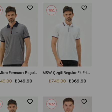
3
%51
SEPETE EKLE
SEPETE EKLE
MSW Micro Fermuarlı Regular Fit Erkek Siyah Polo Yaka T-shirt
MSW Çizgili Regular Fit Erkek Beyaz Polo Yaka T-shirt
49,90
₺349,90
₺749,90
₺369,90
1
%22