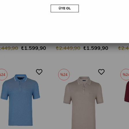
SEPETE EKLE
SEPETE EKLE
MSW Erkek Cepli Merserize Regular Fit Beyaz Polo Yaka T-shirt
MSW Erkek Cepli Merserize Regular Fit Kırmızı Polo Yaka T-shirt
.449,90
₺1.599,90
₺2.449,90
₺1.599,90
₺2.4
%24
%24
%2