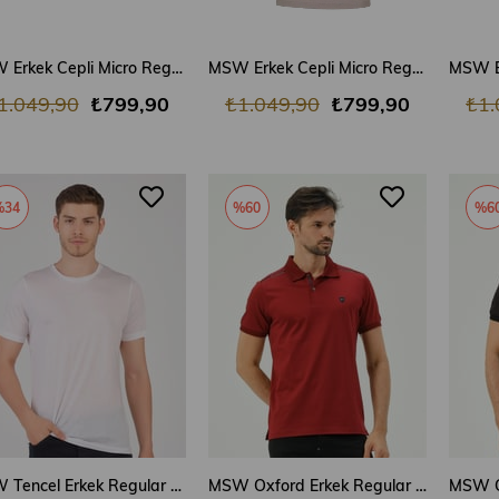
SEPETE EKLE
SEPETE EKLE
MSW Erkek Cepli Micro Regular Fit Açık Marin Polo Yaka T-shirt
MSW Erkek Cepli Micro Regular Fit Bej Polo Yaka T-shirt
1.049,90
₺799,90
₺1.049,90
₺799,90
₺1.
%34
%60
%6
SEPETE EKLE
SEPETE EKLE
MSW Tencel Erkek Regular Fit Beyaz Bisiklet Yaka T-shirt
MSW Oxford Erkek Regular Fit Bordo Polo Yaka T-shirt