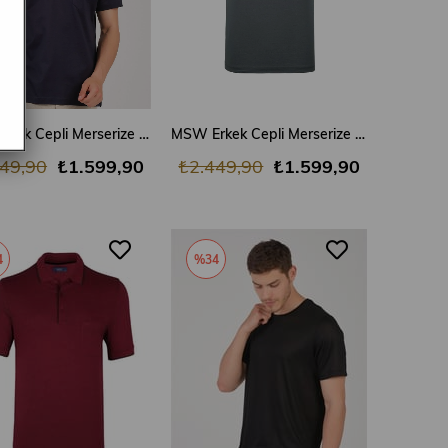
SEPETE EKLE
SEPETE EKLE
MSW Erkek Cepli Merserize Regular Fit Lacivert Polo Yaka T-shirt
MSW Erkek Cepli Merserize Regular Fit Nefti Polo Yaka T-shirt
49,90
₺1.599,90
₺2.449,90
₺1.599,90
4
%34