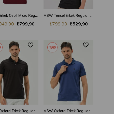
SEPETE EKLE
SEPETE EKLE
MSW Erkek Cepli Micro Regular Fit Bordo Polo Yaka T-shirt
MSW Tencel Erkek Regular Fit Siyah Bisiklet Yaka T-shirt
049,90
₺799,90
₺799,90
₺529,90
0
%60
SEPETE EKLE
SEPETE EKLE
MSW Oxford Erkek Regular Fit Siyah Polo Yaka T-shirt
MSW Oxford Erkek Regular Fit Marin Polo Yaka T-shirt