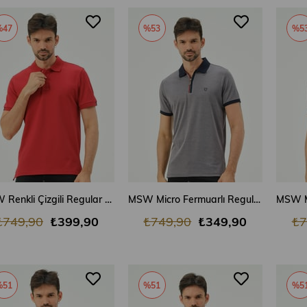
%47
%53
%5
SEPETE EKLE
SEPETE EKLE
MSW Renkli Çizgili Regular Fit Erkek Kırmızı Polo Yaka T-shirt
MSW Micro Fermuarlı Regular Fit Erkek Lacivert Polo Yaka T-shirt
₺749,90
₺399,90
₺749,90
₺349,90
₺7
%51
%51
%5