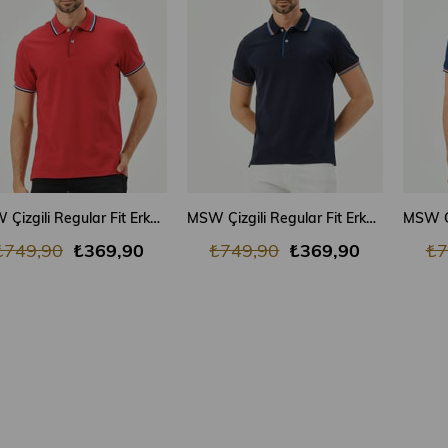
SEPETE EKLE
SEPETE EKLE
MSW Çizgili Regular Fit Erkek Kırmızı Polo Yaka T-shirt
MSW Çizgili Regular Fit Erkek Lacivert Polo Yaka T-shirt
₺749,90
₺369,90
₺749,90
₺369,90
₺7