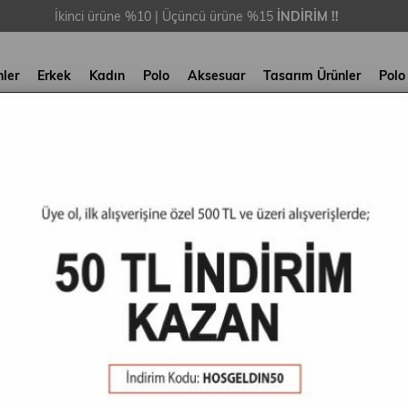
İkinci ürüne %10 | Üçüncü ürüne %15
İNDİRİM !!
nler
Erkek
Kadın
Polo
Aksesuar
Tasarım Ürünler
Polo
178 Ürün
%35
%35
%3