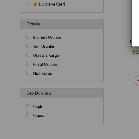
1 yıldız ve üzeri
Filtreler
İndirimli Ürünler
Yeni Ürünler
₺2
Ücretsiz Kargo
Fırsat Ürünleri
Hızlı Kargo
Cep Durumu
Cepli
Cepsiz