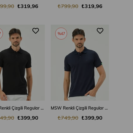
99,90
₺319,96
₺799,90
₺319,96
7
%47
SEPETE EKLE
SEPETE EKLE
MSW Renkli Çizgili Regular Fit Erkek Siyah Polo Yaka T-shirt
MSW Renkli Çizgili Regular Fit Erkek Lacivert Polo Yaka T-shirt
49,90
₺399,90
₺749,90
₺399,90