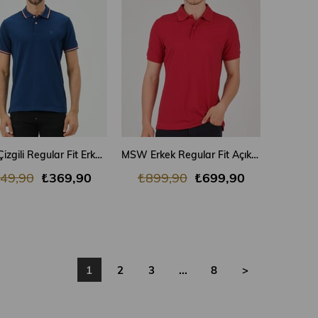
SEPETE EKLE
SEPETE EKLE
MSW Çizgili Regular Fit Erkek Marin Polo Yaka T-shirt
MSW Erkek Regular Fit Açık Bordo Polo Yaka T-shirt
49,90
₺369,90
₺899,90
₺699,90
1
2
3
...
8
>