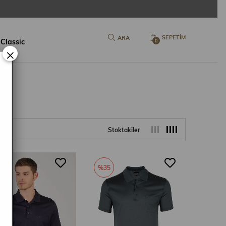
SEPETIM
 Classic
0
×
Stoktakiler
5
%35