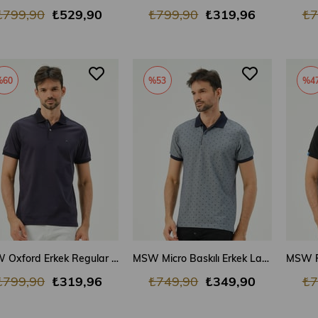
₺799,90
₺529,90
₺799,90
₺319,96
₺7
%60
%53
%4
SEPETE EKLE
SEPETE EKLE
MSW Oxford Erkek Regular Fit Siyah Polo Yaka T-shirt
MSW Micro Baskılı Erkek Lacivert Polo Yaka T-shirt
₺799,90
₺319,96
₺749,90
₺349,90
₺7