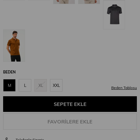
BEDEN
M
L
XL
XXL
Beden Tablosu
FAVORILERE EKLE
Telefonla Sipariş