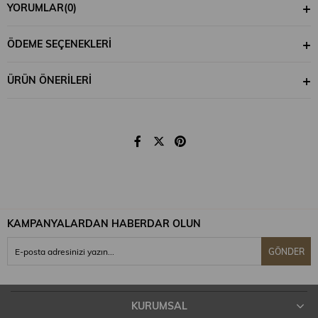
%100 Pamuk
YORUMLAR
(0)
ÖDEME SEÇENEKLERI
30 derecede yıkanabilir.
ÜRÜN ÖNERILERI
Orta sıcaklıkta ütülenebilir.
Kuru temizleme yapınız.
KAMPANYALARDAN HABERDAR OLUN
Kurutma makinası kullanmayınız.
GÖNDER
KURUMSAL