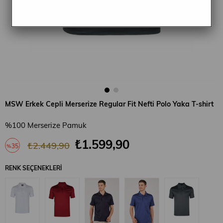
MSW Erkek Cepli Merserize Regular Fit Nefti Polo Yaka T-shirt
%100 Merserize Pamuk
₺1.599,90
₺2.449,90
35
%
İndirim
RENK SEÇENEKLERI