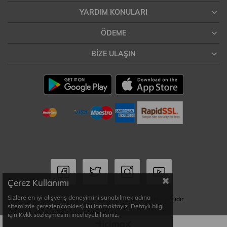
YARDIM KONULARI
ÖDEME
BIZE ULAŞIN
Çerez Kullanımı
Sizlere en iyi alışveriş deneyimini sunabilmek adına
Copyright © 2022 MODAMSW. Tüm hakları saklıdır.
sitemizde çerezler(cookies) kullanmaktayız. Detaylı bilgi
için Kvkk sözleşmesini inceleyebilirsiniz.