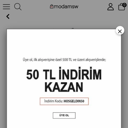
0
MSW Erkek Cepli Merserize Regular Fit Nefti Polo Yaka T-shirt
×