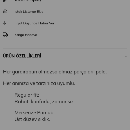
İstek Listeme Ekle
Fiyat Düşünce Haber Ver
Kargo Bedava
ÜRÜN ÖZELLIKLERI
Her gardırobun olmazsa olmaz parçaları, polo.
Her anınıza ve tarzınıza uyumlu.
Regular fit:
Rahat, konforlu, zamansız.
Merserize Pamuk:
Üst düzey şıklık.