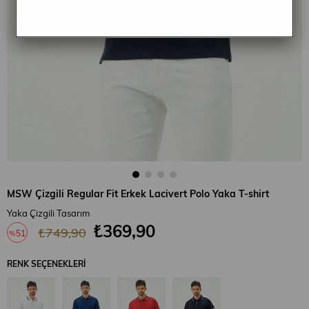
MSW Çizgili Regular Fit Erkek Lacivert Polo Yaka T-shirt
Yaka Çizgili Tasarım
₺369,90
₺749,90
51
%
İndirim
RENK SEÇENEKLERI