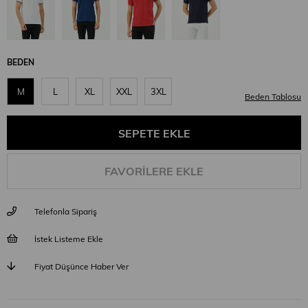
BEDEN
M
L
XL
XXL
3XL
Beden Tablosu
FAVORILERE EKLE
Telefonla Sipariş
İstek Listeme Ekle
Fiyat Düşünce Haber Ver