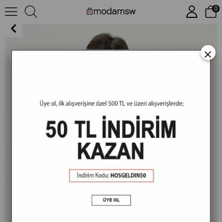
0
MSW Çizgili Regular Fit Erkek Lacivert Polo Yaka T-shirt
×