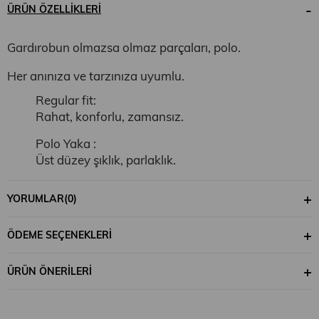
ÜRÜN ÖZELLIKLERI
Gardırobun olmazsa olmaz parçaları, polo.
Her anınıza ve tarzınıza uyumlu.
Regular fit:
Rahat, konforlu, zamansız.
Polo Yaka :
Üst düzey şıklık, parlaklık.
%95 Pamuk %5 Elastan:
YORUMLAR
(0)
Üst düzey yumuşaklık, beden uyumu.
ÖDEME SEÇENEKLERI
30 derecede yıkanabilir.
ÜRÜN ÖNERILERI
Orta sıcaklıkta ütülenebilir.