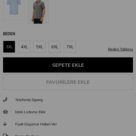
BEDEN
3XL
4XL
5XL
6XL
7XL
Beden Tablosu
FAVORILERE EKLE
Telefonla Sipariş
İstek Listeme Ekle
Fiyat Düşünce Haber Ver
Kargo Bedava