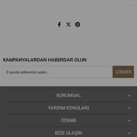
Orta sıcaklıkta ütülenebilir.
Kuru temizleme yapınız.
KAMPANYALARDAN HABERDAR OLUN
Kurutma makinası kullanmayınız.
GÖNDER
Cep Durumu
Cepli
KURUMSAL
YARDIM KONULARI
ÖDEME
BIZE ULAŞIN