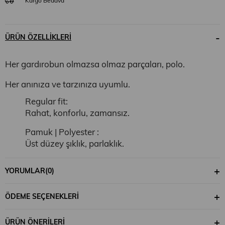
ÜRÜN ÖZELLIKLERI
Her gardırobun olmazsa olmaz parçaları, polo.
Her anınıza ve tarzınıza uyumlu.
Regular fit:
Rahat, konforlu, zamansız.
Pamuk | Polyester :
Üst düzey şıklık, parlaklık.
%70 Pamuk, %30 Polyester
YORUMLAR
(0)
ÖDEME SEÇENEKLERI
30 derecede yıkanabilir.
ÜRÜN ÖNERILERI