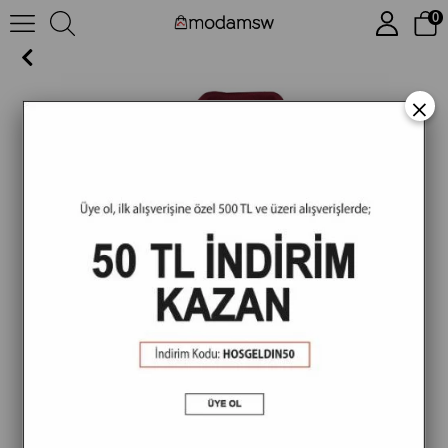
0
MSW Erkek Cepli Micro Regular Fit Bordo Polo Yaka T-shirt
×