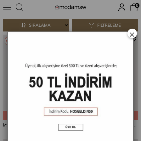
0
T-shirt
SIRALAMA
FILTRELEME
×
%34
%34
SEPETE EKLE
SEPETE EKLE
MSW Tencel Erkek Regular Fit Siyah Bisiklet Yaka T-shirt
MSW Tencel Erkek Regular Fit Marin Bisiklet Yaka T-shirt
₺799,90
₺529,90
₺799,90
₺529,90