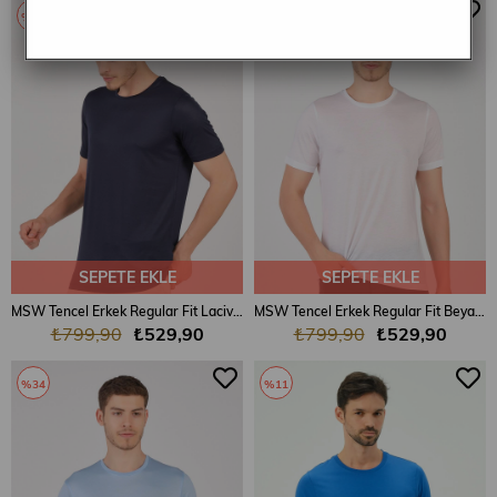
%34
%34
SEPETE EKLE
SEPETE EKLE
MSW Tencel Erkek Regular Fit Lacivert Bisiklet Yaka T-shirt
MSW Tencel Erkek Regular Fit Beyaz Bisiklet Yaka T-shirt
₺799,90
₺529,90
₺799,90
₺529,90
%34
%11