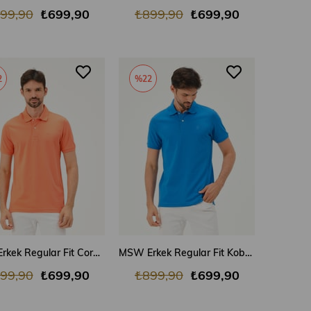
99,90
₺699,90
₺899,90
₺699,90
2
%22
SEPETE EKLE
SEPETE EKLE
MSW Erkek Regular Fit Coral Polo Yaka T-shirt
MSW Erkek Regular Fit Kobalt Mavi Polo Yaka T-shirt
99,90
₺699,90
₺899,90
₺699,90