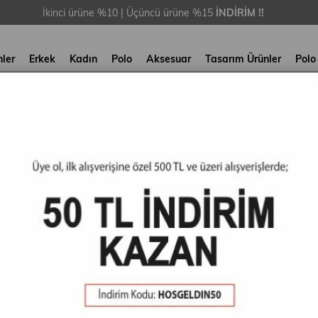
İkinci ürüne %10 | Üçüncü ürüne %15
İNDİRİM !!
nler
Erkek
Kadın
Polo
Aksesuar
Tasarım Ürünler
Polo
65 Ürün
%22
%22
%2