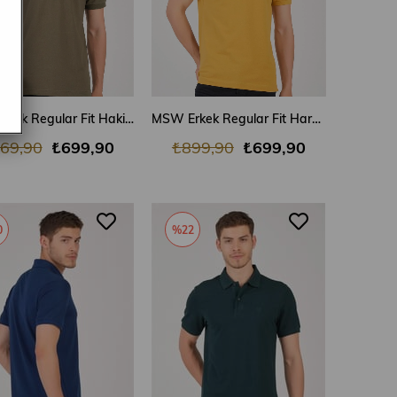
SEPETE EKLE
SEPETE EKLE
MSW Erkek Regular Fit Haki Polo Yaka T-shirt
MSW Erkek Regular Fit Hardal Polo Yaka T-shirt
69,90
₺699,90
₺899,90
₺699,90
0
%22