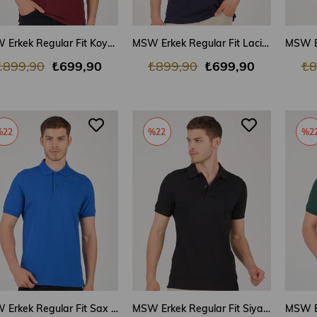
SEPETE EKLE
SEPETE EKLE
MSW Erkek Regular Fit Koyu Bordo Polo Yaka T-shirt
MSW Erkek Regular Fit Lacivert Polo Yaka T-shirt
₺899,90
₺699,90
₺899,90
₺699,90
₺8
%22
%22
%2
SEPETE EKLE
SEPETE EKLE
MSW Erkek Regular Fit Sax Polo Yaka T-shirt
MSW Erkek Regular Fit Siyah Polo Yaka T-shirt