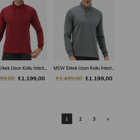
SEPETE EKLE
SEPETE EKLE
MSW Erkek Uzun Kollu İnterlok Regular Fit Bordo Polo
MSW Erkek Uzun Kollu İnterlok Regular Fit Gri Polo
99,00
₺1.199,00
₺1.499,00
₺1.199,00
1
2
3
>