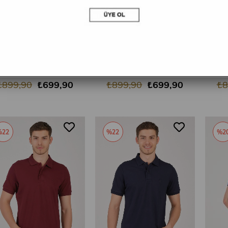
SEPETE EKLE
SEPETE EKLE
MSW Erkek Regular Fit Açık Bordo Polo Yaka T-shirt
MSW Erkek Regular Fit Beyaz Polo Yaka T-shirt
₺899,90
₺699,90
₺899,90
₺699,90
₺8
%22
%22
%2