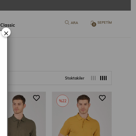
SEPETIM
 Classic
0
×
Stoktakiler
0
%22