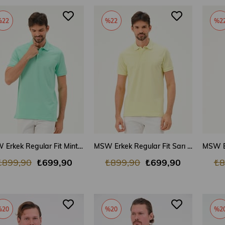
%22
%22
%2
SEPETE EKLE
SEPETE EKLE
MSW Erkek Regular Fit Mint Polo Yaka T-shirt
MSW Erkek Regular Fit Sarı Polo Yaka T-shirt
₺899,90
₺699,90
₺899,90
₺699,90
₺8
%20
%20
%2