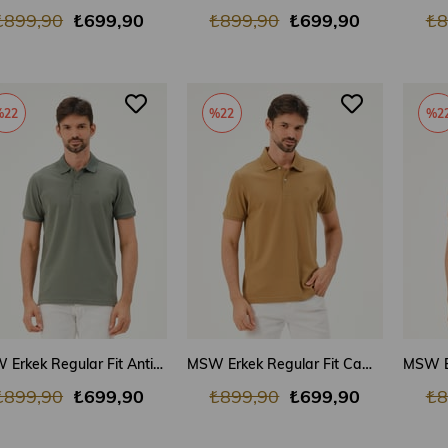
₺899,90
₺699,90
₺899,90
₺699,90
₺8
%22
%22
%2
SEPETE EKLE
SEPETE EKLE
MSW Erkek Regular Fit Antik Yeşil Polo Yaka T-shirt
MSW Erkek Regular Fit Camel Polo Yaka T-shirt
₺899,90
₺699,90
₺899,90
₺699,90
₺8