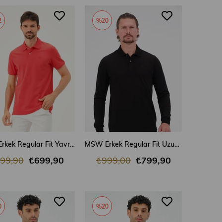
2
%20
SEPETE EKLE
SEPETE EKLE
MSW Erkek Regular Fit Yavru Ağzı Polo Yaka T-shirt
MSW Erkek Regular Fit Uzun Kollu Siyah Polo
99,90
₺699,90
₺999,00
₺799,90
0
%20