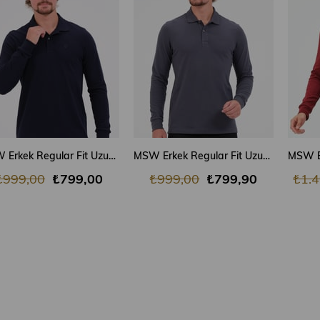
SEPETE EKLE
SEPETE EKLE
MSW Erkek Regular Fit Uzun Kollu Lacivert Polo
MSW Erkek Regular Fit Uzun Kollu Füme Polo
₺999,00
₺799,00
₺999,00
₺799,90
₺1.4