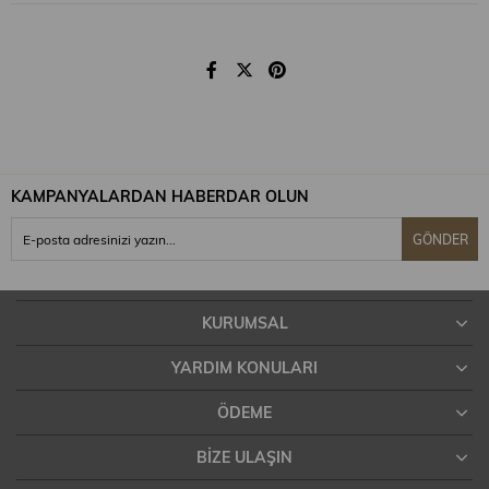
Orta sıcaklıkta ütülenebilir.
Kuru temizleme yapınız.
KAMPANYALARDAN HABERDAR OLUN
GÖNDER
Kurutma makinası kullanmayınız.
KURUMSAL
YARDIM KONULARI
ÖDEME
BIZE ULAŞIN