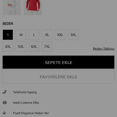
BEDEN
S
M
L
XL
XXL
3XL
4XL
5XL
6XL
7XL
Beden Tablosu
FAVORILERE EKLE
Telefonla Sipariş
İstek Listeme Ekle
Fiyat Düşünce Haber Ver