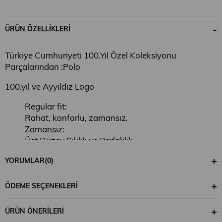
ÜRÜN ÖZELLIKLERI
Türkiye Cumhuriyeti 100.Yıl Özel Koleksiyonu
Parçalarından :Polo
100.yıl ve Ayyıldız Logo
Regular fit:
Rahat, konforlu, zamansız.
Zamansız:
Üst Düzey Şıklık ve Parlaklık.
Pamuklu Kumaş:
YORUMLAR
(0)
Üst düzey yumuşaklık, beden uyumu.
%95 Pamuk %5 Elastan.
ÖDEME SEÇENEKLERI
ÜRÜN ÖNERILERI
30 derecede yıkanabilir.