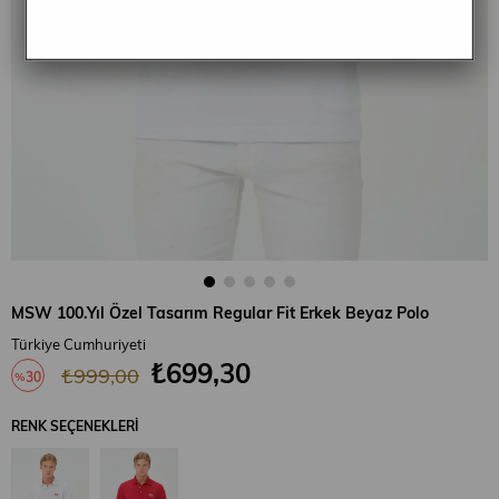
MSW 100.Yıl Özel Tasarım Regular Fit Erkek Beyaz Polo
Türkiye Cumhuriyeti
₺699,30
₺999,00
30
%
İndirim
RENK SEÇENEKLERI