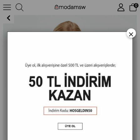
0
MSW 100.Yıl Özel Tasarım Regular Fit Erkek Beyaz Polo
×