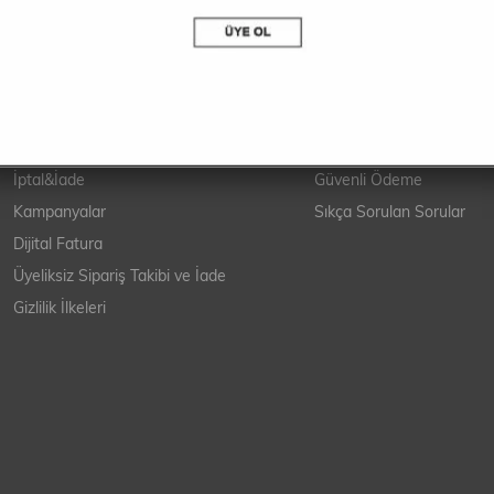
Yardım Konuları
Ödeme
Üyelik
Anlaşmalı Bankalar
Sipariş&Teslimat
Taksit Seçenekleri
İptal&İade
Güvenli Ödeme
Kampanyalar
Sıkça Sorulan Sorular
Dijital Fatura
Üyeliksiz Sipariş Takibi ve İade
Gizlilik İlkeleri