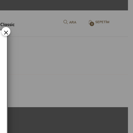
SEPETIM
 Classic
0
×