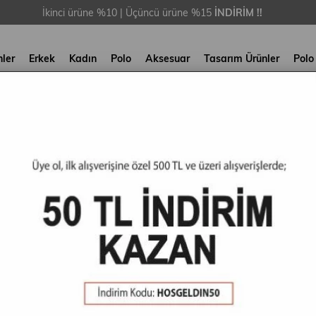
İkinci ürüne %10 | Üçüncü ürüne %15
İNDİRİM !!
nler
Erkek
Kadın
Polo
Aksesuar
Tasarım Ürünler
Polo
DAR OLUN