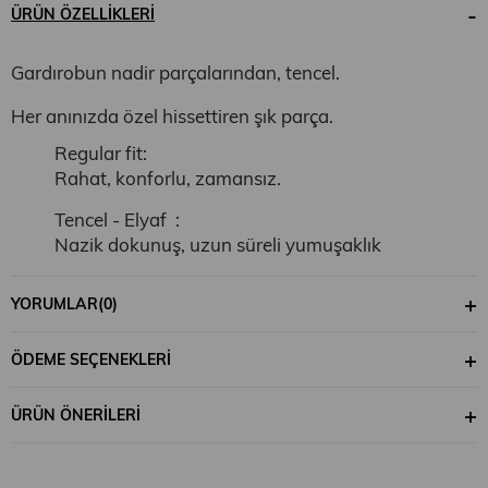
ÜRÜN ÖZELLIKLERI
Gardırobun nadir parçalarından, tencel.
Her anınızda özel hissettiren şık parça.
Regular fit:
Rahat, konforlu, zamansız.
Tencel - Elyaf :
Nazik dokunuş, uzun süreli yumuşaklık
Eşsizlik:
YORUMLAR
(0)
Kalıcı renkler, nefes alabilme.
Doğa Dostu:
ÖDEME SEÇENEKLERI
Hızlı çözünürlük, botanik köken.
ÜRÜN ÖNERILERI
30 derecede yıkanabilir.