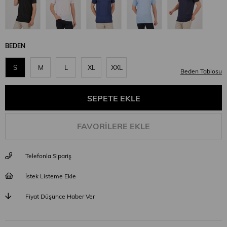
BEDEN
S
M
L
XL
XXL
Beden Tablosu
FAVORILERE EKLE
Telefonla Sipariş
İstek Listeme Ekle
Fiyat Düşünce Haber Ver