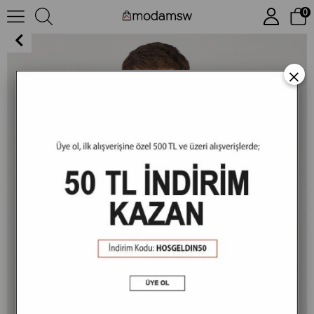
0
MSW Tencel Erkek Regular Fit Marin Bisiklet Yaka T-shirt
×